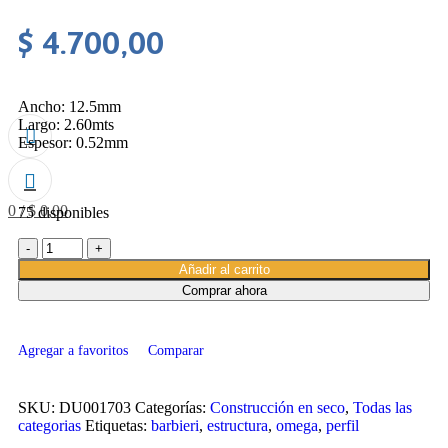
$
4.700,00
Ancho: 12.5mm
Largo: 2.60mts
Espesor: 0.52mm
0
/
$
0,00
75 disponibles
Añadir al carrito
Comprar ahora
Agregar a favoritos
Comparar
SKU:
DU001703
Categorías:
Construcción en seco
,
Todas las
categorias
Etiquetas:
barbieri
,
estructura
,
omega
,
perfil