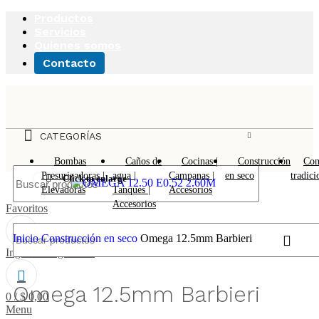
Productos
Servicios
Quienes somos
Contacto
CATEGORÍAS
Bombas
Caños de
Cocinas |
Construcción
Con
Presurizadoras |
agua |
Campanas |
en seco
tradici
Click to enlarge
Elevadoras
Tanques |
Accesorios
Accesorios
Favoritos
Inicio
Construcción en seco
Omega 12.5mm Barbieri
Ingresar/Registrarse
Omega 12.5mm Barbieri
0
/
$
0,00
Menu