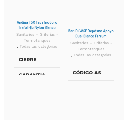
Andina TSX Tapa Inodoro
Traful Hje Nylon Blanco
Bari DKW6F Depósito Apoyo
B
Ferrum
Sanitarios – Griferías -
Dual Blanco Ferrum
Termotanques
Sanitarios – Griferías -
Sa
,
Todas las categorias
Termotanques
,
Todas las categorias
,
CIERRE
Estándar
CÓDIGO AS
DKW
GARANTIA
1 año
ALTURA
38,0
HERRAJE
Plástico
ANCHO
43,0
MATERIAL
MDF
PROFUNDIDAD
16,0 
TIPO DE
Fijación
INSTALACIÓN
superior