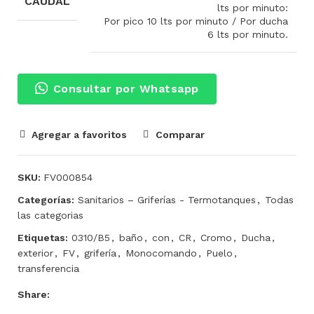
CAUDAL
lts por minuto:
Por pico 10 lts por minuto / Por ducha
6 lts por minuto.
Consultar por Whatsapp
Agregar a favoritos
Comparar
SKU:
FV000854
Categorías:
Sanitarios – Griferías - Termotanques
,
Todas
las categorias
Etiquetas:
0310/B5
,
baño
,
con
,
CR
,
Cromo
,
Ducha
,
exterior
,
FV
,
grifería
,
Monocomando
,
Puelo
,
transferencia
Share: