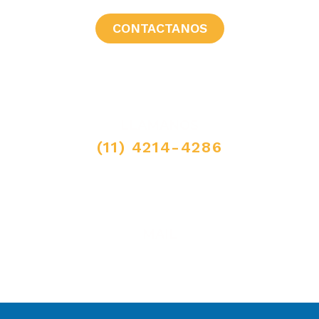
CONTACTANOS
LLAMANOS
(11) 4214-4286
MAIL
ventas@elpimpollo.com.ar