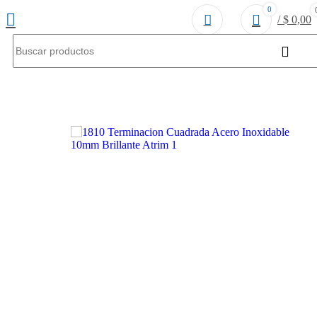
0
/
$
0,00