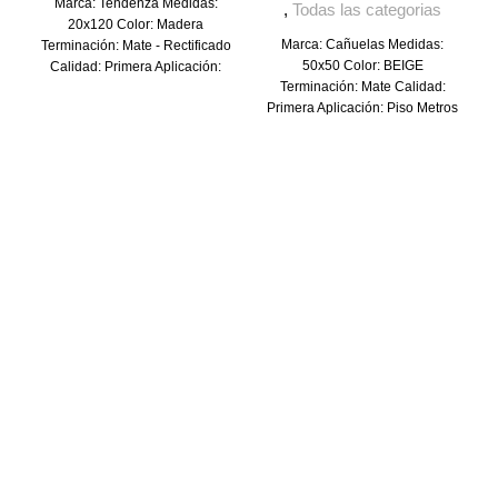
Marca: Tendenza Medidas:
,
Todas las categorias
20x120 Color: Madera
Marca: Cañuelas Medidas:
Terminación: Mate - Rectificado
50x50 Color: BEIGE
Calidad: Primera Aplicación:
Terminación: Mate Calidad:
Piso y pared Metros por caja:
Primera Aplicación: Piso Metros
1.19 m² PEI-4: Ideal para
por caja: 2.30 m² PEI-4: Ideal
entornos comerciales de baja
para entornos comerciales de
circulación y para todos los
baja circulación y para todos
entornos residenciales con alto
los entornos residenciales con
tráfico de personas.
alto tráfico de personas.