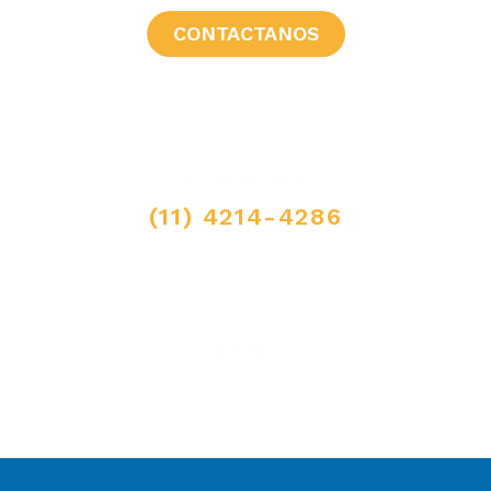
CONTACTANOS
LLAMANOS
(11) 4214-4286
MAIL
ventas@elpimpollo.com.ar