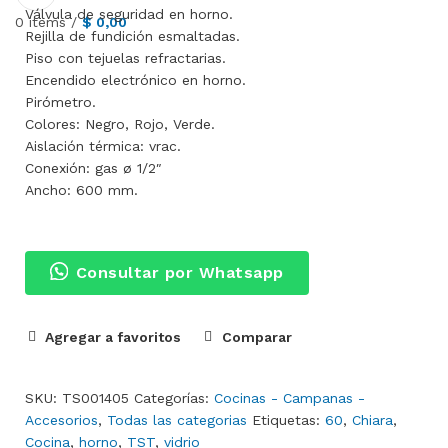
Válvula de seguridad en horno.
0
items
/
$
0,00
Rejilla de fundición esmaltadas.
Piso con tejuelas refractarias.
Encendido electrónico en horno.
Pirómetro.
Colores: Negro, Rojo, Verde.
Aislación térmica: vrac.
Conexión: gas ø 1/2″
Ancho: 600 mm.
Consultar por Whatsapp
Agregar a favoritos
Comparar
SKU:
TS001405
Categorías:
Cocinas - Campanas -
Accesorios
,
Todas las categorias
Etiquetas:
60
,
Chiara
,
Cocina
,
horno
,
TST
,
vidrio