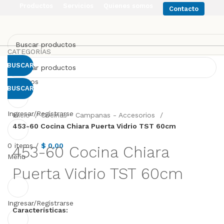
Productos
Servicios
Quienes somos
Contacto
CATEGORÍAS
BUSCAR
Favoritos
BUSCAR
Click to enlarge
Ingresar/Registrarse
Inicio
Cocinas - Campanas - Accesorios
453-60 Cocina Chiara Puerta Vidrio TST 60cm
0
items
/
$
0,00
453-60 Cocina Chiara
Menu
Puerta Vidrio TST 60cm
Ingresar/Registrarse
Características: