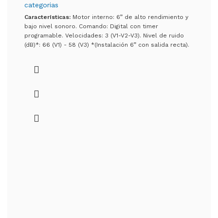
categorias
Características:
Motor interno: 6” de alto rendimiento y
bajo nivel sonoro. Comando: Digital con timer
programable. Velocidades: 3 (V1-V2-V3). Nivel de ruido
(dB)*: 66 (V1) - 58 (V3) *(Instalación 6” con salida recta).
Potencia del motor: 182 W. Iluminación: tecnología led.
Acabado: acero inoxidable esmerilado, con vidrio
templado. Cubre caño: extensible. Filtro: metálico
lavable. Extracción: 800 m3/h con salida libre. Medidas:
600-750-900 mm.