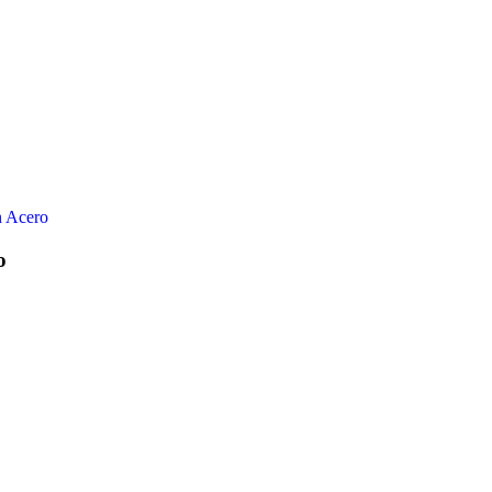
n Acero
o