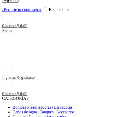
¿Perdiste tu contraseña?
Recuerdame
0
items
/
$
0,00
Menu
Ingresar/Registrarse
0
items
/
$
0,00
CATEGORÍAS
Bombas Presurizadoras | Elevadoras
Caños de agua | Tanques | Accesorios
Cocinas | Campanas | Accesorios