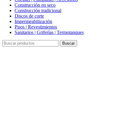
Construcción en seco
Construcción tradicional
Discos de corte
Impermeabilización
Pisos | Revestimientos
Sanitarios | Griferías | Termotanques
Buscar
Click to enlarge