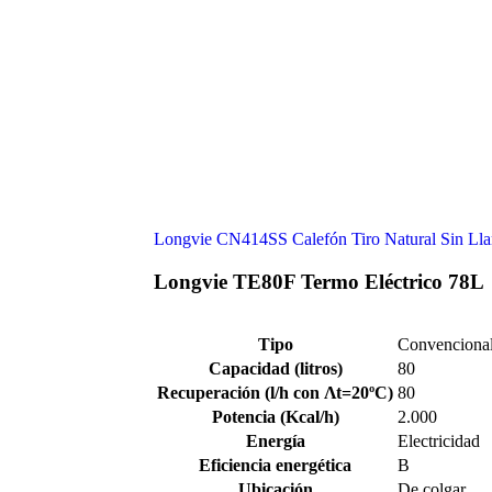
Longvie CN414SS Calefón Tiro Natural Sin Ll
Longvie TE80F Termo Eléctrico 78L
Tipo
Convenciona
Capacidad (litros)
80
Recuperación (l/h con Ʌt=20ºC)
80
Potencia (Kcal/h)
2.000
Energía
Electricidad
Eficiencia energética
B
Ubicación
De colgar