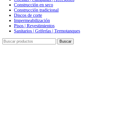
Construcción en seco
Construcción tradicional
Discos de corte
Impermeabilización
Pisos | Revestimientos
Sanitarios | Griferías | Termotanques
Buscar
Click to enlarge