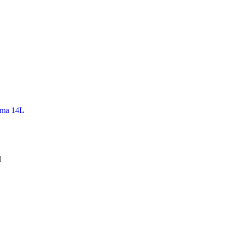
ama 14L
l