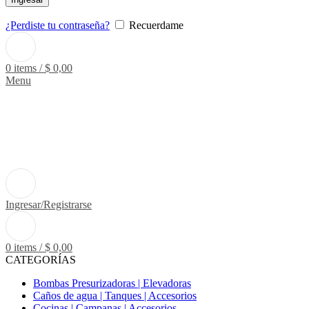
¿Perdiste tu contraseña?
Recuerdame
0
items
/
$
0,00
Menu
Ingresar/Registrarse
0
items
/
$
0,00
CATEGORÍAS
Bombas Presurizadoras | Elevadoras
Caños de agua | Tanques | Accesorios
Cocinas | Campanas | Accesorios