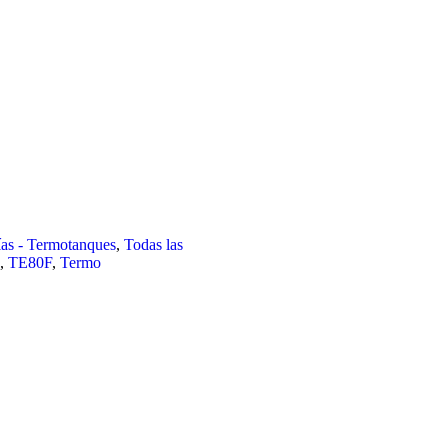
rías - Termotanques
,
Todas las
,
TE80F
,
Termo