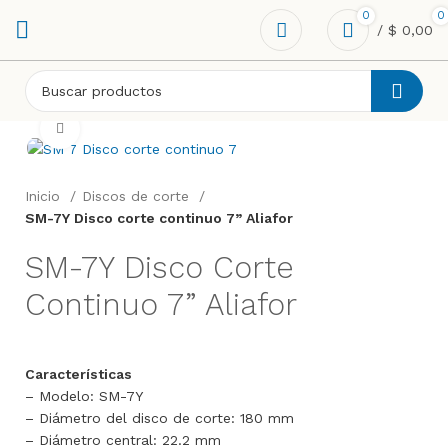
0
0
/
$
0,00
Click to enlarge
Inicio
Discos de corte
SM-7Y Disco corte continuo 7” Aliafor
SM-7Y Disco Corte
Continuo 7” Aliafor
Características
– Modelo: SM-7Y
– Diámetro del disco de corte: 180 mm
– Diámetro central: 22.2 mm