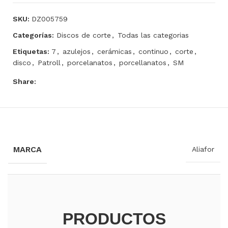
SKU:
DZ005759
Categorías:
Discos de corte
,
Todas las categorias
Etiquetas:
7
,
azulejos
,
cerámicas
,
continuo
,
corte
,
disco
,
Patroll
,
porcelanatos
,
porcellanatos
,
SM
Share:
INFORMACIÓN ADICIONAL
MARCA
Aliafor
PRODUCTOS