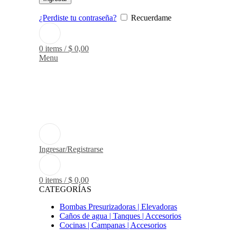
¿Perdiste tu contraseña?
Recuerdame
0
items
/
$
0,00
Menu
Ingresar/Registrarse
0
items
/
$
0,00
CATEGORÍAS
Bombas Presurizadoras | Elevadoras
Caños de agua | Tanques | Accesorios
Cocinas | Campanas | Accesorios