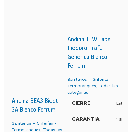
Andina TFW Tapa
And
Inodoro Traful
Ino
Genérica Blanco
Nyl
Ferrum
Sani
Ter
Sanitarios – Griferías -
cate
Termotanques
,
Todas las
categorias
C
Andina BEA3 Bidet
CIERRE
Estánda
3A Blanco Ferrum
G
GARANTIA
1 año
Sanitarios – Griferías -
H
Termotanques
,
Todas las