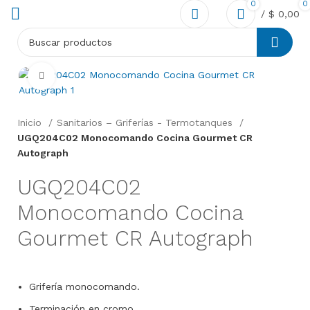
0
0
/
$
0,00
Click to enlarge
Inicio
Sanitarios – Griferías - Termotanques
UGQ204C02 Monocomando Cocina Gourmet CR
Autograph
UGQ204C02
Monocomando Cocina
Gourmet CR Autograph
Grifería monocomando.
Terminación en cromo.