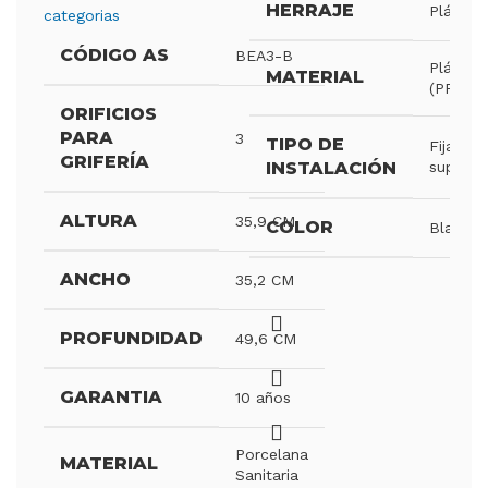
HERRAJE
Plástico
categorias
M
CÓDIGO AS
BEA3-B
Plástico
MATERIAL
(PP)
T
ORIFICIOS
I
PARA
3
TIPO DE
Fijación
GRIFERÍA
INSTALACIÓN
superior
C
ALTURA
35,9 CM
COLOR
Blanco
ANCHO
35,2 CM
PROFUNDIDAD
49,6 CM
GARANTIA
10 años
Porcelana
MATERIAL
Sanitaria