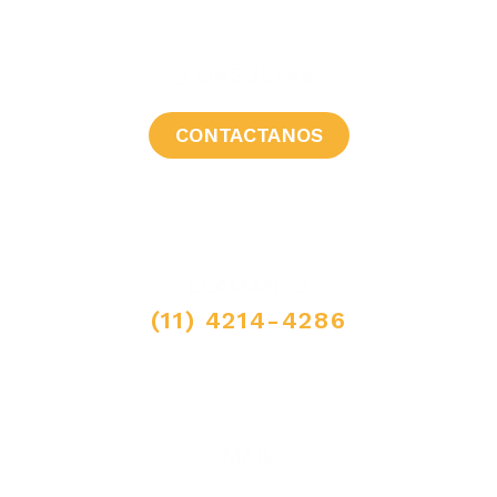
¿CONSULTAS?
CONTACTANOS
LLAMANOS
(11) 4214-4286
MAIL
ventas@elpimpollo.com.ar