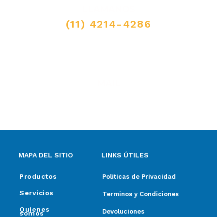
LLAMANOS
(11) 4214-4286
MAIL
ventas@elpimpollo.com.ar
MAPA DEL SITIO
LINKS ÚTILES
Productos
Politicas de Privacidad
Servicios
Terminos y Condiciones
Quienes
Devoluciones
somos