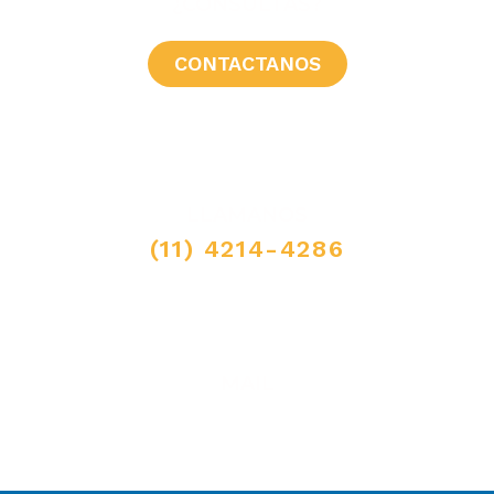
¿CONSULTAS?
CONTACTANOS
LLAMANOS
(11) 4214-4286
MAIL
ventas@elpimpollo.com.ar