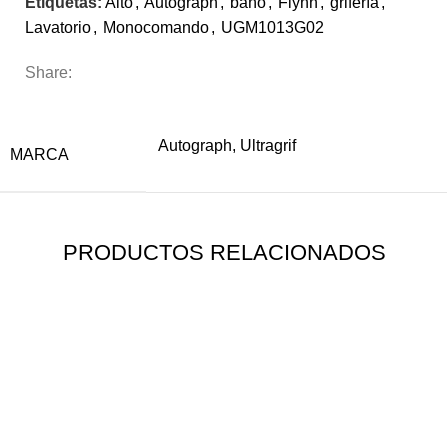
Etiquetas:
Alto
,
Autograph
,
baño
,
Flynn
,
grifería
,
Lavatorio
,
Monocomando
,
UGM1013G02
Share:
INFORMACIÓN ADICIONAL
Autograph, Ultragrif
MARCA
PRODUCTOS RELACIONADOS