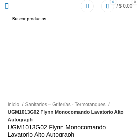
0
0
/
$
0,00
Click to enlarge
Inicio
Sanitarios – Griferías - Termotanques
UGM1013G02 Flynn Monocomando Lavatorio Alto
Autograph
UGM1013G02 Flynn Monocomando
Lavatorio Alto Autograph