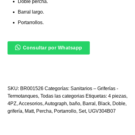
Doble percha.
Barral largo.
Portarrollos.
Consultar por Whatsapp
SKU:
BR001526
Categorías:
Sanitarios – Griferías -
Termotanques
,
Todas las categorias
Etiquetas:
4 piezas
,
4PZ
,
Accesorios
,
Autograph
,
baño
,
Barral
,
Black
,
Doble
,
grifería
,
Matt
,
Percha
,
Portarrollo
,
Set
,
UGV304B07
INFORMACIÓN ADICIONAL