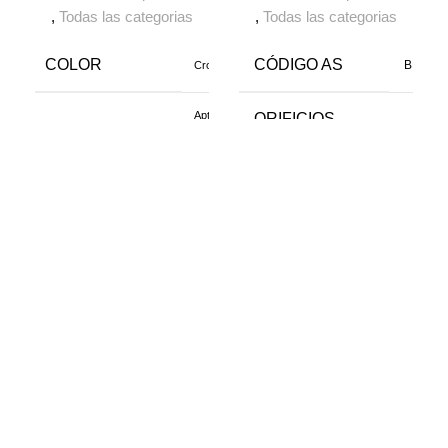
,
Todas las categorias
,
Todas las categorias
COLOR
CÓDIGO AS
BEA1-B
Cromo
Apto para
ORIFICIOS
APTO
calefón y/o
PARA
1
termotanque
GRIFERÍA
LINEA
B6 Pampa
ALTURA
35,9 C
Cierre tradicional
TECNOLOGÍA
o de cuerito
ANCHO
35,2 C
Durabilidad, Fácil
PRESTACIONES
limpieza
PROFUNDIDAD
49,6 C
DISEÑO
Volante cilíndrico
GARANTIA
10 años
TIPO
Tradicional
Porcela
MATERIAL
Sanitari